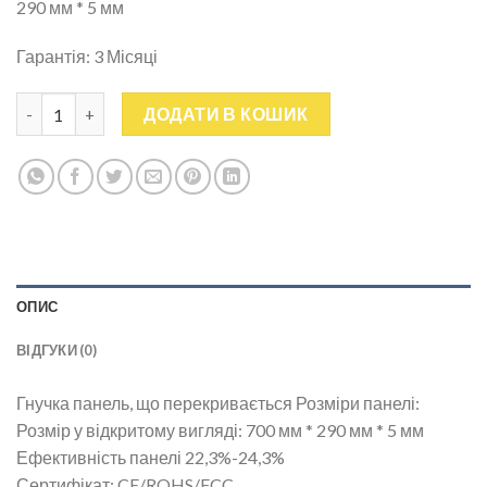
290 мм * 5 мм
Гарантія: 3 Місяці
Сонячний зарядний пристрій 21 Вт Solar панель батарея для к
ДОДАТИ В КОШИК
ОПИС
ВІДГУКИ (0)
Гнучка панель, що перекривається Розміри панелі:
Розмір у відкритому вигляді: 700 мм * 290 мм * 5 мм
Ефективність панелі 22,3%-24,3%
Сертифікат: CE/ROHS/FCC