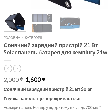
ГОЛОВНА
/
КАТЕГОРІЇ
Сонячний зарядний пристрій 21 Вт
Solar панель батарея для кемпінгу 21w
Оригінальна
Поточна
2,000
1,600
₴
₴
ціна:
ціна:
Сонячний зарядний пристрій 21 Вт Solar
2,000 ₴.
1,600 ₴.
Гнучка панель, що перекривається
Розміри панелі: Розмір у відкритому вигляді: 700 мм *