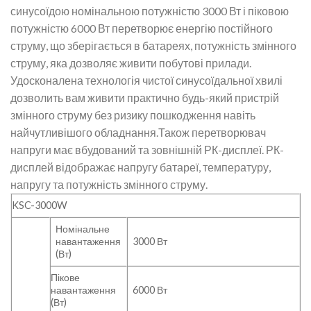
синусоїдою номінальною потужністю 3000 Вт і піковою
потужністю 6000 Вт перетворює енергію постійного
струму, що зберігається в батареях, потужність змінного
струму, яка дозволяє живити побутові прилади.
Удосконалена технологія чистої синусоїдальної хвилі
дозволить вам живити практично будь-який пристрій
змінного струму без ризику пошкодження навіть
найчутливішого обладнання.Також перетворювач
напруги має вбудований та зовнішній РК-дисплеї. РК-
дисплей відображає напругу батареї, температуру,
напругу та потужність змінного струму.
KSC-3000W
Номінальне
навантаження
3000 Вт
(Вт)
Пікове
навантаження
6000 Вт
(Вт)