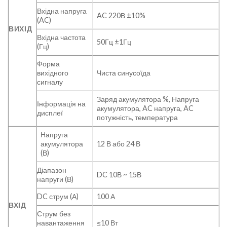
Вхідна напруга
AC 220В ±10%
(AC)
ВИХІД
Вхідна частота
50Гц ±1Гц
(Гц)
Форма
вихідного
Чиста синусоїда
сигналу
Заряд акумулятора %, Напруга
Інформація на
акумулятора, AC напруга, AC
дисплеї
потужність, температура
Напруга
акумулятора
12 В або 24 В
(В)
Діапазон
DC 10В ~ 15В
напруги (В)
DC струм (А)
100 А
ВХІД
Струм без
навантаження
≤10 Вт