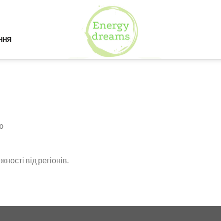
ННЯ
ю
ності від регіонів.