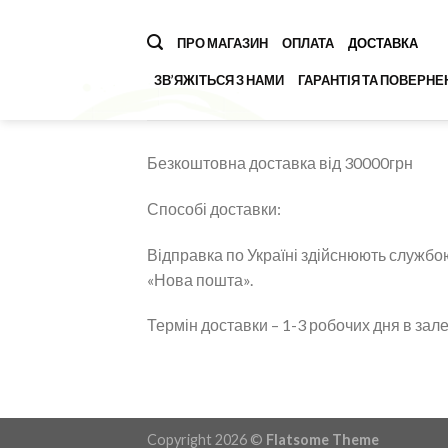
Перейти
до
ПРО МАГАЗИН
ОПЛАТА
ДОСТАВКА
вмісту
ЗВ’ЯЖІТЬСЯ З НАМИ
ГАРАНТІЯ ТА ПОВЕРНЕ
Безкоштовна доставка від 30000грн
Способі доставки:
Відправка по Україні здійснюють службо
«Нова пошта».
Термін доставки – 1-3 робочих дня в залеж
Copyright 2026 ©
Flatsome Theme