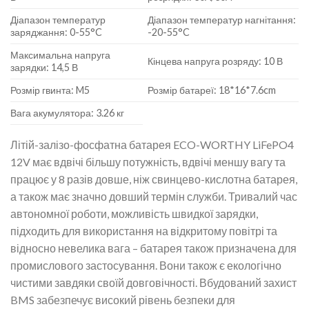
Діапазон температур
Діапазон температур нагнітання:
заряджання: 0-55°C
-20-55°C
Максимальна напруга
Кінцева напруга розряду: 10 В
зарядки: 14,5 В
Розмір гвинта: M5
Розмір батареї: 18*16*7.6cm
Вага акумулятора: 3.26 кг
Літій-залізо-фосфатна батарея ECO-WORTHY LiFePO4
12V має вдвічі більшу потужність, вдвічі меншу вагу та
працює у 8 разів довше, ніж свинцево-кислотна батарея,
а також має значно довший термін служби. Тривалий час
автономної роботи, можливість швидкої зарядки,
підходить для використання на відкритому повітрі та
відносно невелика вага – батарея також призначена для
промислового застосування. Вони також є екологічно
чистими завдяки своїй довговічності. Вбудований захист
BMS забезпечує високий рівень безпеки для